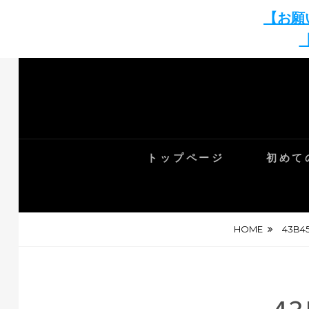
【お願
Skip
to
content
トップページ
初めて
HOME
43B4