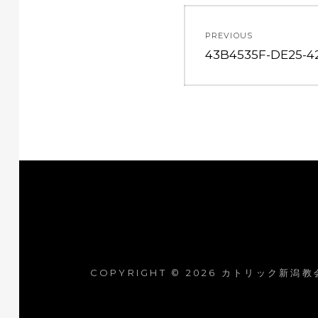
投
PREVIOUS
稿
Previous
43B4535F-DE25-4
post:
ナ
ビ
ゲ
ー
シ
ョ
COPYRIGHT © 2026
カトリック新潟教
ン