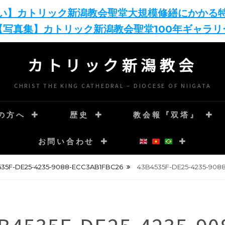
い】カトリック新潟教会聖堂大規模修繕にかかる
【写真集】カトリック新潟教会聖堂100年ギャラリ
カトリック新潟教会
CHRIST THE KING CATHEDRAL – DIOCESE OF NIIGATA
の方へ
歴史
教会報『双塔』
お問い合わせ
535F-DE25-4235-9088-ECC3AB1FBC26
43B4535F-DE25-4235-908