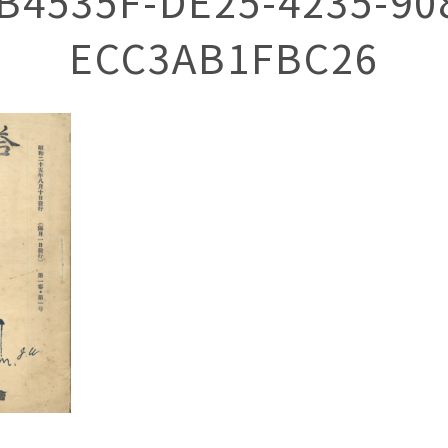
B4535F-DE25-4235-90
ECC3AB1FBC26