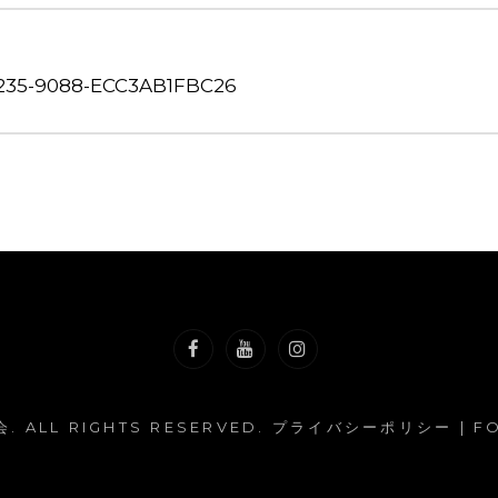
235-9088-ECC3AB1FBC26
Facebook
YouTube
Instagram
会
. ALL RIGHTS RESERVED.
プライバシーポリシー
| F