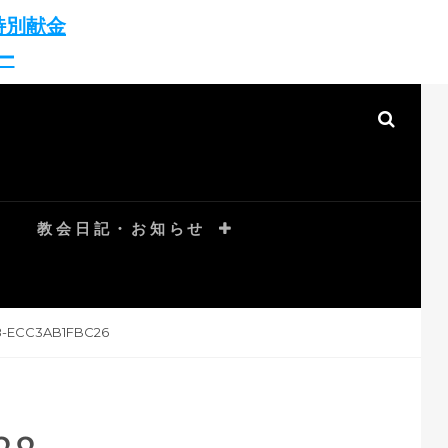
特別献金
ー
SEAR
教会日記・お知らせ
8-ECC3AB1FBC26