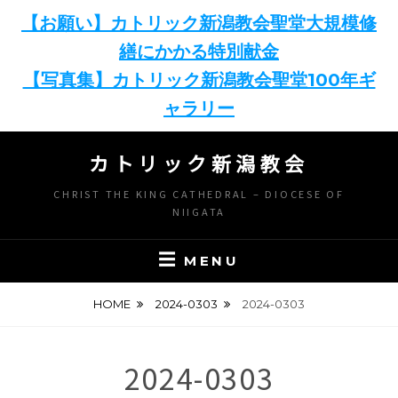
【お願い】カトリック新潟教会聖堂大規模修
繕にかかる特別献金
【写真集】カトリック新潟教会聖堂100年ギ
ャラリー
Skip
カトリック新潟教会
to
content
CHRIST THE KING CATHEDRAL – DIOCESE OF
NIIGATA
MENU
HOME
2024-0303
2024-0303
2024-0303