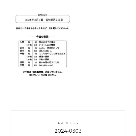
投
PREVIOUS
稿
Previous
2024-0303