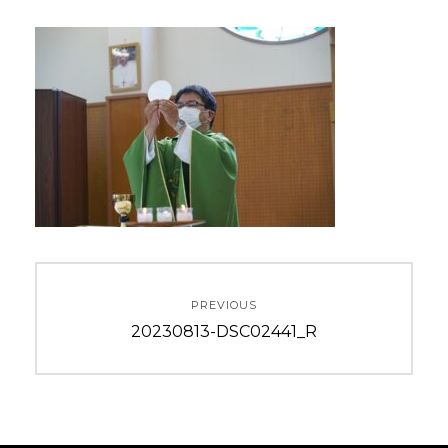
投
PREVIOUS
稿
Previous
20230813-DSC02441_R
ナ
post:
ビ