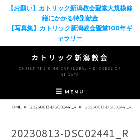
【お願い】カトリック新潟教会聖堂大規模修
繕にかかる特別献金
【写真集】カトリック新潟教会聖堂100年ギ
ャラリー
Skip
カトリック新潟教会
to
content
CHRIST THE KING CATHEDRAL – DIOCESE OF
NIIGATA
MENU
HOME
20230813-DSC02441_R
20230813-DSC02441_R
20230813-DSC02441_R