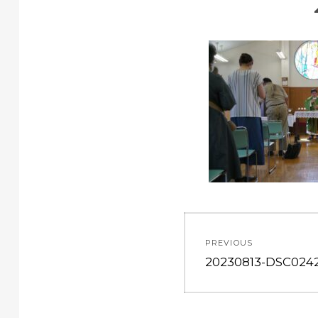
投
PREVIOUS
稿
Previous
20230813-DSC024
post:
ナ