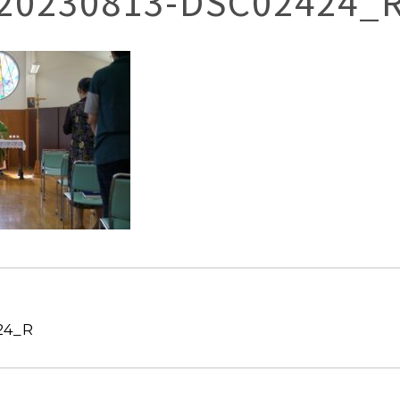
20230813-DSC02424_
24_R