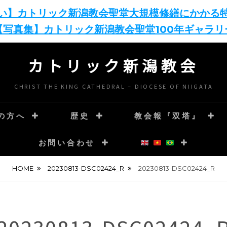
い】カトリック新潟教会聖堂大規模修繕にかかる
【写真集】カトリック新潟教会聖堂100年ギャラリ
カトリック新潟教会
CHRIST THE KING CATHEDRAL – DIOCESE OF NIIGATA
の方へ
歴史
教会報『双塔』
お問い合わせ
HOME
20230813-DSC02424_R
20230813-DSC02424_R