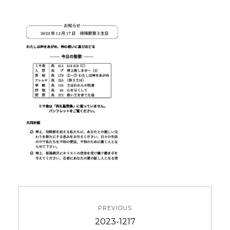
投
PREVIOUS
稿
Previous
2023-1217