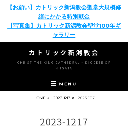
【お願い】カトリック新潟教会聖堂大規模修
繕にかかる特別献金
【写真集】カトリック新潟教会聖堂100年ギ
ャラリー
Skip
カトリック新潟教会
to
content
CHRIST THE KING CATHEDRAL – DIOCESE OF
NIIGATA
MENU
HOME
2023-1217
2023-1217
2023-1217