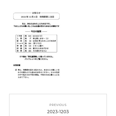
投
PREVIOUS
稿
Previous
2023-1203