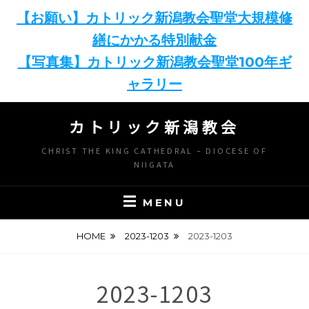
【お願い】カトリック新潟教会聖堂大規模修
繕にかかる特別献金
【写真集】カトリック新潟教会聖堂100年ギ
ャラリー
Skip
カトリック新潟教会
to
content
CHRIST THE KING CATHEDRAL – DIOCESE OF
NIIGATA
MENU
HOME
2023-1203
2023-1203
2023-1203