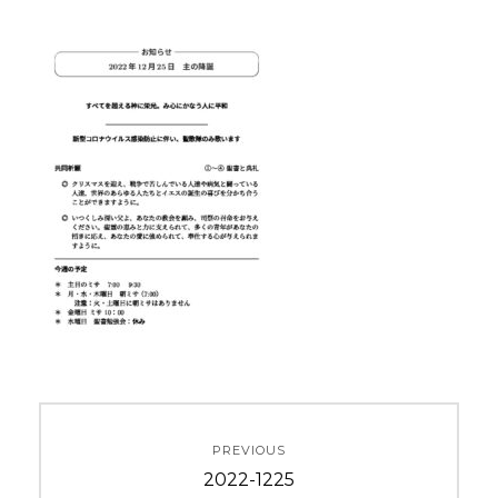
投
PREVIOUS
稿
Previous
2022-1225