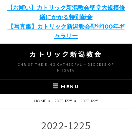
【お願い】カトリック新潟教会聖堂大規模修
繕にかかる特別献金
【写真集】カトリック新潟教会聖堂100年ギ
ャラリー
Skip
カトリック新潟教会
to
content
CHRIST THE KING CATHEDRAL – DIOCESE OF
NIIGATA
MENU
HOME
2022-1225
2022-1225
2022-1225