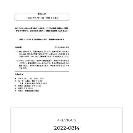
投
PREVIOUS
稿
Previous
2022-0814