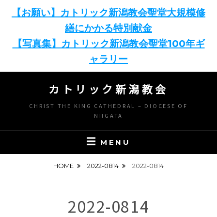
【お願い】カトリック新潟教会聖堂大規模修
繕にかかる特別献金
【写真集】カトリック新潟教会聖堂100年ギ
ャラリー
Skip
カトリック新潟教会
to
content
CHRIST THE KING CATHEDRAL – DIOCESE OF
NIIGATA
MENU
HOME
2022-0814
2022-0814
2022-0814