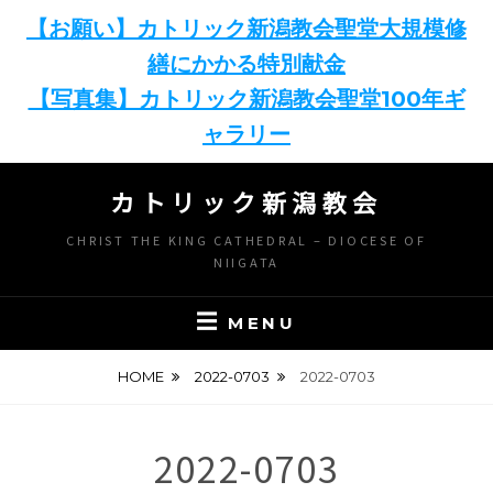
【お願い】カトリック新潟教会聖堂大規模修
繕にかかる特別献金
【写真集】カトリック新潟教会聖堂100年ギ
ャラリー
Skip
カトリック新潟教会
to
content
CHRIST THE KING CATHEDRAL – DIOCESE OF
NIIGATA
MENU
HOME
2022-0703
2022-0703
2022-0703