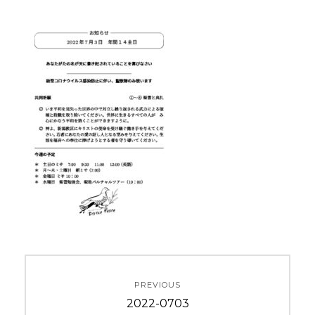
投
PREVIOUS
稿
Previous
2022-0703