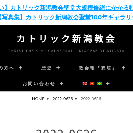
い】カトリック新潟教会聖堂大規模修繕にかかる
【写真集】カトリック新潟教会聖堂100年ギャラリ
カトリック新潟教会
CHRIST THE KING CATHEDRAL – DIOCESE OF NIIGATA
の方へ
歴史
教会報『双塔』
お問い合わせ
HOME
2022-0626
2022-0626