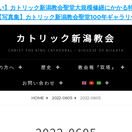
い】カトリック新潟教会聖堂大規模修繕にかかる
【写真集】カトリック新潟教会聖堂100年ギャラリ
カトリック新潟教会
CHRIST THE KING CATHEDRAL – DIOCESE OF NIIGATA
の方へ
歴史
教会報『双塔』
お問い合わせ
HOME
2022-0605
2022-0605