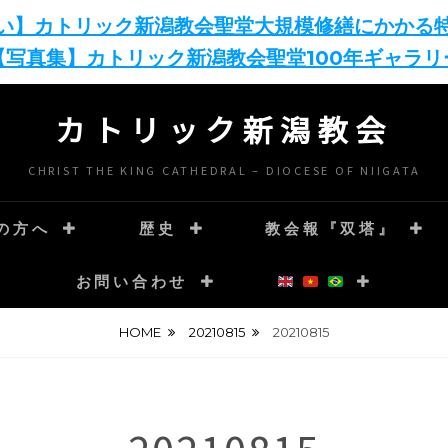
い】カトリック新潟教会聖堂大規模修繕にかかる
【写真集】カトリック新潟教会聖堂100年ギャラリ
カトリック新潟教会
CHRIST THE KING CATHEDRAL – DIOCESE OF NIIGATA
の方へ
歴史
教会報『双塔』
お問い合わせ
HOME
20210815
20210815