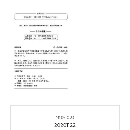
投
PREVIOUS
稿
Previous
20201122