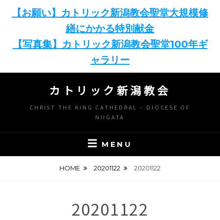
【お願い】カトリック新潟教会聖堂大規模修
繕にかかる特別献金
【写真集】カトリック新潟教会聖堂100年ギ
ャラリー
Skip
カトリック新潟教会
to
content
CHRIST THE KING CATHEDRAL – DIOCESE OF
NIIGATA
MENU
HOME
20201122
20201122
20201122