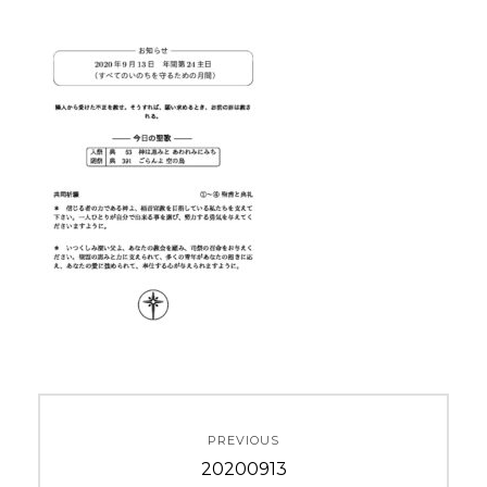
投
PREVIOUS
稿
Previous
20200913