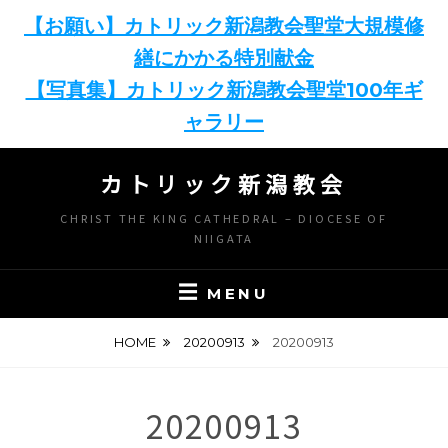
【お願い】カトリック新潟教会聖堂大規模修
繕にかかる特別献金
【写真集】カトリック新潟教会聖堂100年ギ
ャラリー
Skip
カトリック新潟教会
to
content
CHRIST THE KING CATHEDRAL – DIOCESE OF
NIIGATA
MENU
HOME
20200913
20200913
20200913