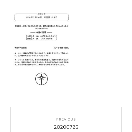
投
PREVIOUS
稿
Previous
20200726