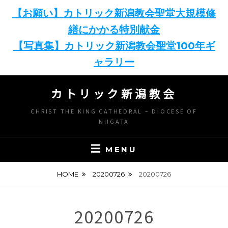
【お願い】カトリック新潟教会聖堂大規模修
繕にかかる特別献金
【写真集】カトリック新潟教会聖堂100年ギ
ャラリー
Skip
カトリック新潟教会
to
content
CHRIST THE KING CATHEDRAL – DIOCESE OF
NIIGATA
MENU
HOME
20200726
20200726
20200726