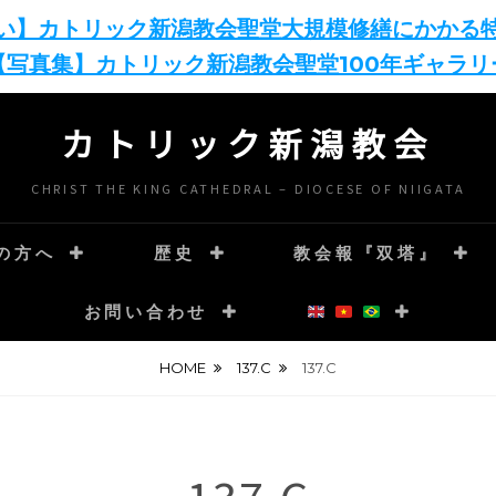
い】カトリック新潟教会聖堂大規模修繕にかかる
【写真集】カトリック新潟教会聖堂100年ギャラリ
カトリック新潟教会
CHRIST THE KING CATHEDRAL – DIOCESE OF NIIGATA
の方へ
歴史
教会報『双塔』
お問い合わせ
HOME
137.C
137.C