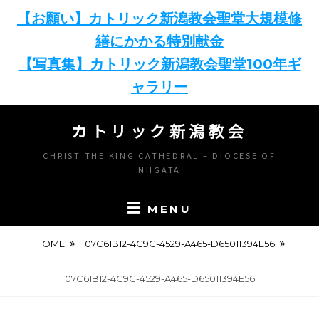
【お願い】カトリック新潟教会聖堂大規模修
繕にかかる特別献金
【写真集】カトリック新潟教会聖堂100年ギ
ャラリー
Skip
カトリック新潟教会
to
content
CHRIST THE KING CATHEDRAL – DIOCESE OF
NIIGATA
MENU
HOME
07C61B12-4C9C-4529-A465-D65011394E56
07C61B12-4C9C-4529-A465-D65011394E56