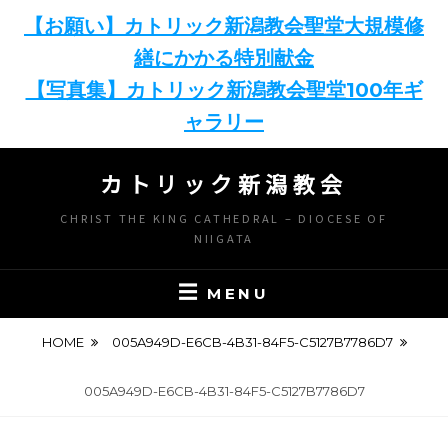
【お願い】カトリック新潟教会聖堂大規模修
繕にかかる特別献金
【写真集】カトリック新潟教会聖堂100年ギ
ャラリー
Skip
カトリック新潟教会
to
content
CHRIST THE KING CATHEDRAL – DIOCESE OF
NIIGATA
MENU
HOME
005A949D-E6CB-4B31-84F5-C5127B7786D7
005A949D-E6CB-4B31-84F5-C5127B7786D7