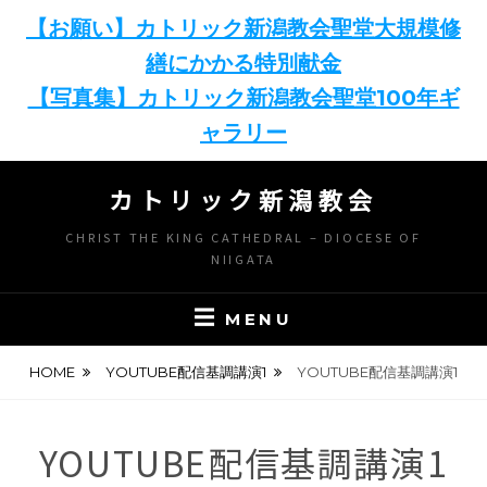
【お願い】カトリック新潟教会聖堂大規模修
繕にかかる特別献金
【写真集】カトリック新潟教会聖堂100年ギ
ャラリー
Skip
カトリック新潟教会
to
content
CHRIST THE KING CATHEDRAL – DIOCESE OF
NIIGATA
MENU
HOME
YOUTUBE配信基調講演1
YOUTUBE配信基調講演1
YOUTUBE配信基調講演1