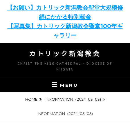
【お願い】カトリック新潟教会聖堂大規模修
繕にかかる特別献金
【写真集】カトリック新潟教会聖堂100年ギ
ャラリー
Skip
カトリック新潟教会
to
content
CHRIST THE KING CATHEDRAL – DIOCESE OF
NIIGATA
MENU
HOME
INFORMATION（2024_03_03)
INFORMATION（2024_03_03)