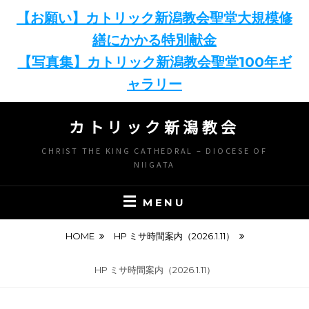
【お願い】カトリック新潟教会聖堂大規模修
繕にかかる特別献金
【写真集】カトリック新潟教会聖堂100年ギ
ャラリー
Skip
カトリック新潟教会
to
content
CHRIST THE KING CATHEDRAL – DIOCESE OF
NIIGATA
MENU
HOME
HP ミサ時間案内（2026.1.11）
HP ミサ時間案内（2026.1.11）