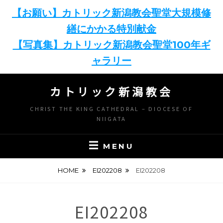
【お願い】カトリック新潟教会聖堂大規模修
繕にかかる特別献金
【写真集】カトリック新潟教会聖堂100年ギ
ャラリー
Skip
カトリック新潟教会
to
content
CHRIST THE KING CATHEDRAL – DIOCESE OF
NIIGATA
MENU
HOME
EI202208
EI202208
EI202208