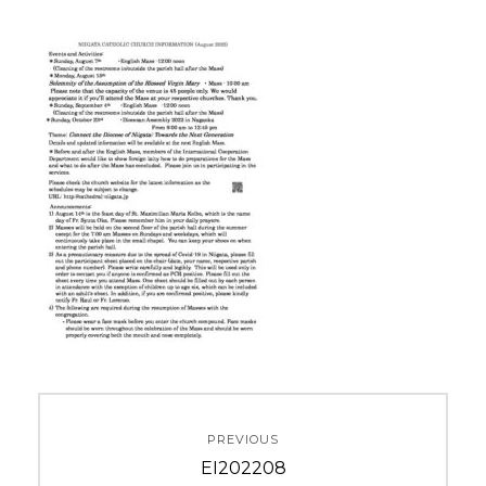
投
PREVIOUS
稿
Previous
EI202208