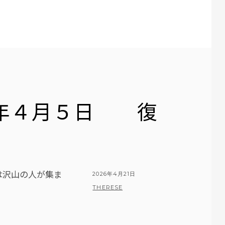
6年４月５日 復
は沢山の人が集ま
POSTED
2026年4月21日
ON
BY
THERESE