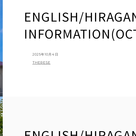
ENGLISH/HIRAGA
INFORMATION(OC
POSTED
2025年10月4日
ON
BY
THERESE
ENGLISH/HIRAGA