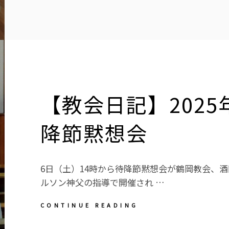
日
記】
2026
年
４
月
５
日
復
【教会日記】2025
活
の
主
降節黙想会
日
6日（土）14時から待降節黙想会が鶴岡教会、
ルソン神父の指導で開催され …
【教
CONTINUE READING
会
日