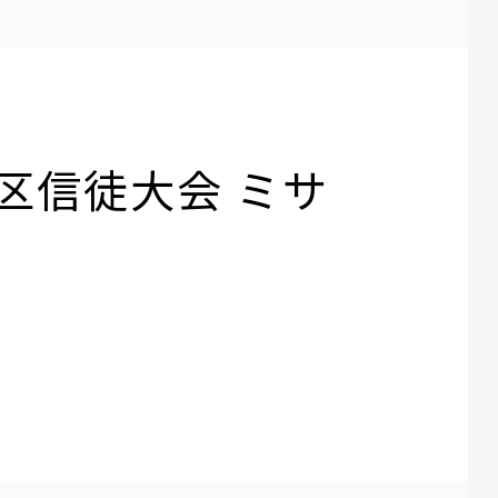
潟教区信徒大会 ミサ