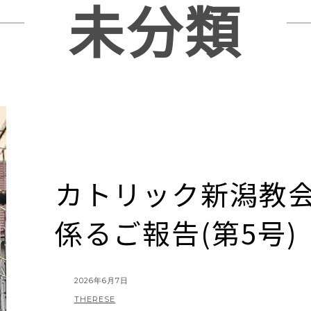
未分類
カトリック新潟教会
係るご報告(第5号)
POSTED
2026年6月7日
ON
BY
THERESE