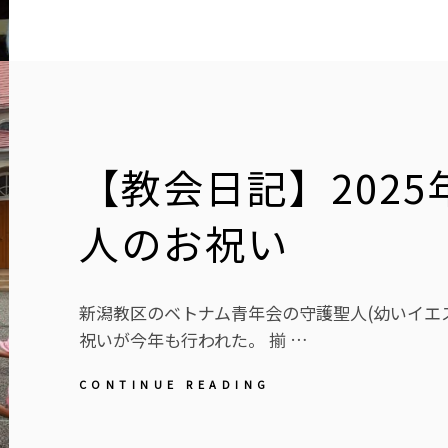
記】
2025
年
12
月
6
日、
7
【教会日記】2025
日
待
降
人のお祝い
節
黙
想
会
新潟教区のベトナム青年会の守護聖人(幼いイエ
祝いが今年も行われた。 揃 …
【教
CONTINUE READING
会
日
記】