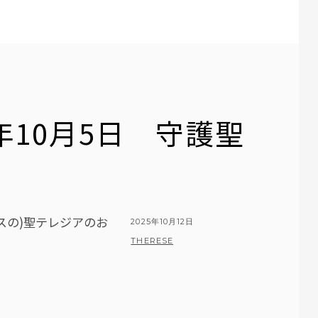
年10月5日 守護聖
スの)聖テレジアのお
POSTED
2025年10月12日
ON
BY
THERESE