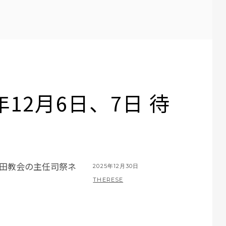
年12月6日、7日 待
酒田教会の主任司祭ネ
POSTED
2025年12月30日
ON
BY
THERESE