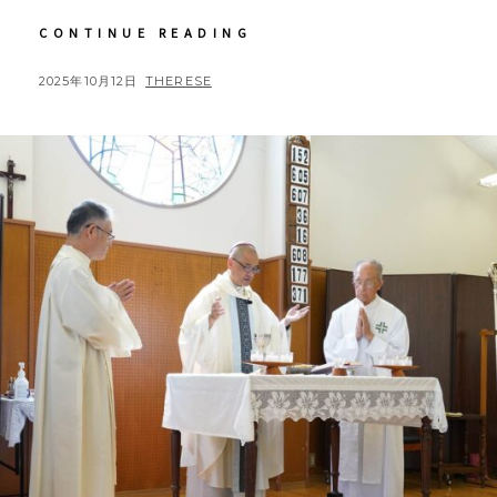
【教
CONTINUE READING
会
日
POSTED
BY
2025年10月12日
THERESE
記】
ON
2025
年
10
月
5
日
守
護
聖
人
の
お
祝
い