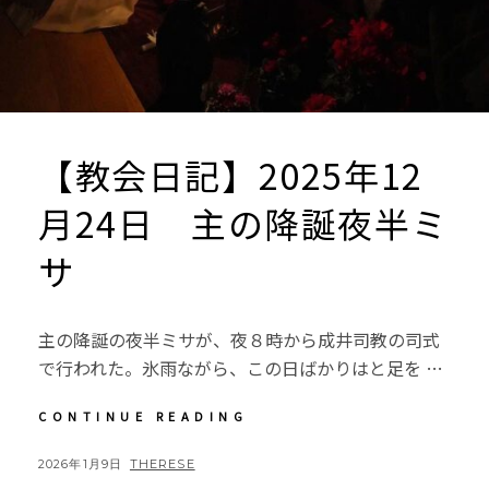
【教会日記】2025年12
月24日 主の降誕夜半ミ
サ
主の降誕の夜半ミサが、夜８時から成井司教の司式
で行われた。氷雨ながら、この日ばかりはと足を …
【教
CONTINUE READING
会
日
POSTED
BY
2026年1月9日
THERESE
記】