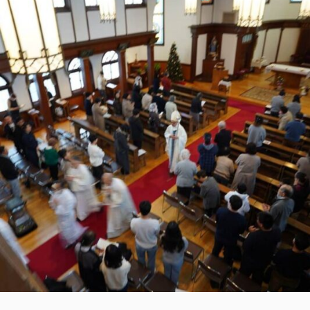
3
月
14
日
四
旬
節
黙
想
会
＆
ゆ
る
し
の
秘
跡