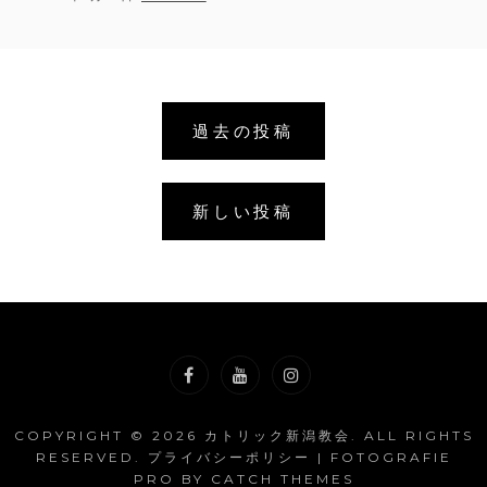
記】
ON
2025
年
8
月
投
15
過去の投稿
日
稿
聖
母
ナ
マ
新しい投稿
リ
ビ
ア
の
ゲ
被
昇
天
ー
ミ
サ
シ
Facebook
YouTube
Instagram
ョ
COPYRIGHT © 2026
カトリック新潟教会
. ALL RIGHTS
RESERVED.
プライバシーポリシー
| FOTOGRAFIE
PRO BY
CATCH THEMES