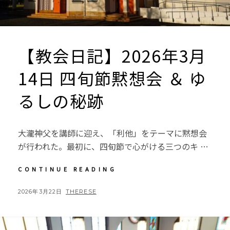
【教会日記】2026年3月
14日 四旬節黙想会 ＆ ゆ
るしの秘跡
大瀧神父を講師に迎え、「利他」をテーマに黙想会
が行われた。最初に、四旬節で心がける三つのキ …
【教
CONTINUE READING
会
日
POSTED
BY
2026年3月22日
THERESE
記】
ON
2026
年