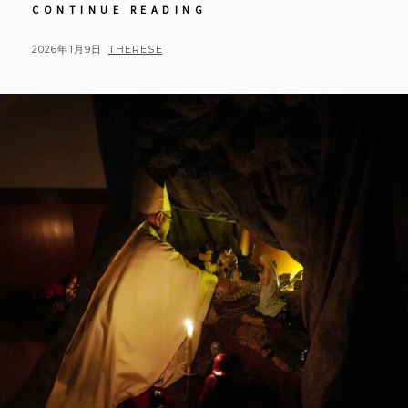
【教
CONTINUE READING
会
日
POSTED
BY
2026年1月9日
THERESE
記】
ON
2025
年
12
月
25
日
主
の
降
誕
日
中
ミ
サ