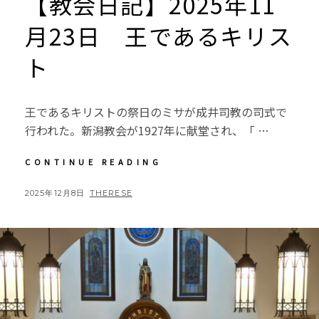
【教会日記】2025年11
月23日 王であるキリス
ト
王であるキリストの祭日のミサが成井司教の司式で
行われた。新潟教会が1927年に献堂され、「 …
【教
CONTINUE READING
会
日
POSTED
BY
2025年12月8日
THERESE
記】
ON
2025
年
11
月
23
日
王
で