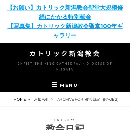
【お願い】カトリック新潟教会聖堂大規模修
繕にかかる特別献金
【写真集】カトリック新潟教会聖堂100年ギ
ャラリー
Skip
カトリック新潟教会
to
content
CHRIST THE KING CATHEDRAL – DIOCESE OF
NIIGATA
MENU
HOME
お知らせ
ARCHIVE FOR
教会日記
(PAGE 2)
CATEGORY:
教会日記