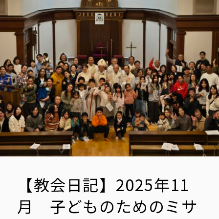
あ
る
キ
リ
ス
ト
【教会日記】2025年11
月 子どものためのミサ