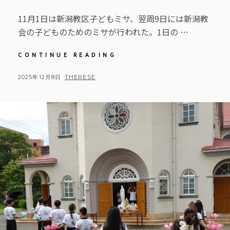
11月1日は新潟教区子どもミサ、翌周9日には新潟教
会の子どものためのミサが行われた。1日の …
【教
CONTINUE READING
会
日
POSTED
BY
2025年12月8日
THERESE
記】
ON
2025
年
11
月
子
ど
も
の
た
め
の
ミ
サ