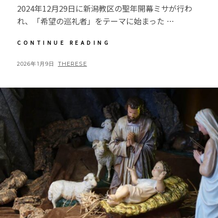
2024年12月29日に新潟教区の聖年開幕ミサが行わ
れ、「希望の巡礼者」をテーマに始まった …
【教
CONTINUE READING
会
日
POSTED
BY
2026年1月9日
THERESE
記】
ON
2025
年
12
月
28
日
聖
年
閉
幕
ミ
サ