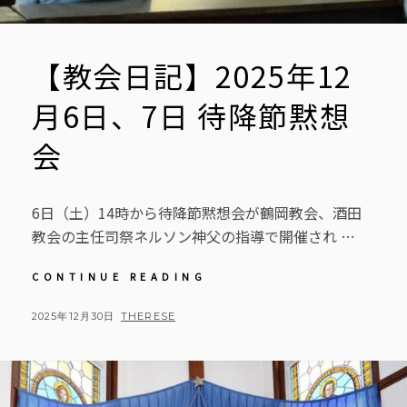
【教会日記】2025年12
月6日、7日 待降節黙想
会
6日（土）14時から待降節黙想会が鶴岡教会、酒田
教会の主任司祭ネルソン神父の指導で開催され …
【教
CONTINUE READING
会
日
POSTED
BY
2025年12月30日
THERESE
記】
ON
2025
年
12
月