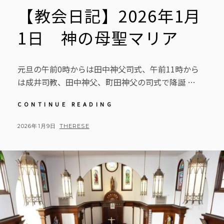
【教会日記】2026年1月
1日 神の母聖マリア
元旦の午前0時からは田中神父司式、午前11時から
は成井司教、田中神父、町田神父の司式で降誕 …
【教
CONTINUE READING
会
日
POSTED
BY
2026年1月9日
THERESE
記】
ON
2026
年
1
月
1
日
神
の
母