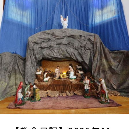
6
日、
7
日
待
降
節
黙
想
会