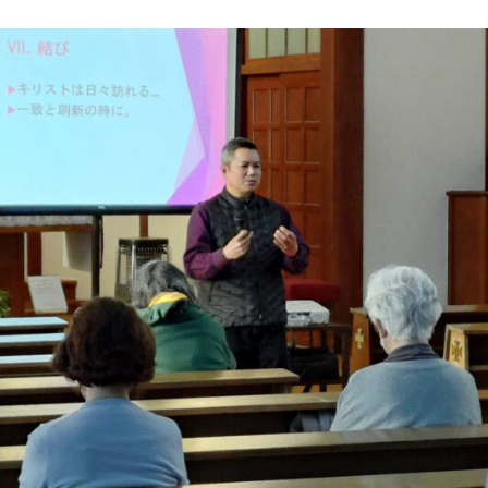
ON
2025
年
12
月
24
日
主
の
降
誕
夜
半
ミ
サ