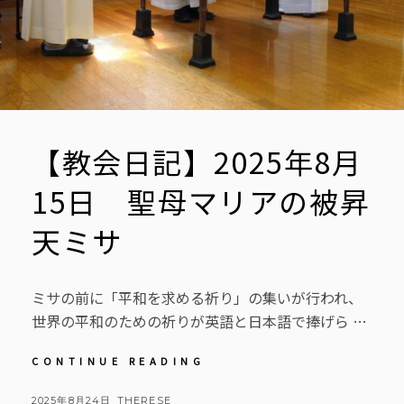
【教会日記】2025年8月
15日 聖母マリアの被昇
天ミサ
ミサの前に「平和を求める祈り」の集いが行われ、
世界の平和のための祈りが英語と日本語で捧げら …
【教
CONTINUE READING
会
日
POSTED
BY
2025年8月24日
THERESE