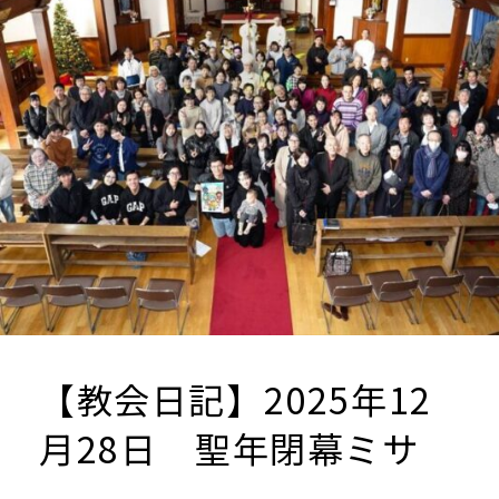
聖
マ
リ
ア
【教会日記】2025年12
月28日 聖年閉幕ミサ