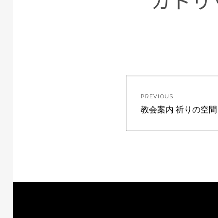
カトリ
投
PREVIOUS
稿
Previous
教会案内 祈りの空間
post:
ナ
ビ
ゲ
ー