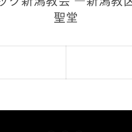
ック新潟教会 ―新潟教
聖堂