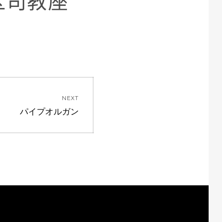
区司教座
NEXT
Next
パイプオルガン
post: