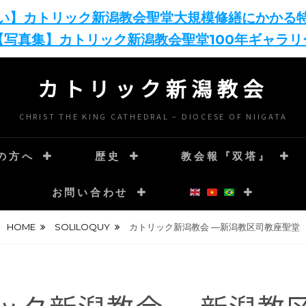
い】カトリック新潟教会聖堂大規模修繕にかかる
【写真集】カトリック新潟教会聖堂100年ギャラリ
カトリック新潟教会
CHRIST THE KING CATHEDRAL – DIOCESE OF NIIGATA
の方へ
歴史
教会報『双塔』
お問い合わせ
HOME
SOLILOQUY
カトリック新潟教会 ―新潟教区司教座聖堂