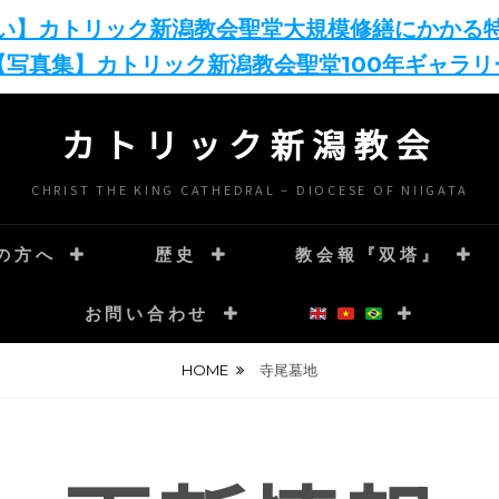
い】カトリック新潟教会聖堂大規模修繕にかかる
【写真集】カトリック新潟教会聖堂100年ギャラリ
カトリック新潟教会
CHRIST THE KING CATHEDRAL – DIOCESE OF NIIGATA
の方へ
歴史
教会報『双塔』
お問い合わせ
HOME
寺尾墓地