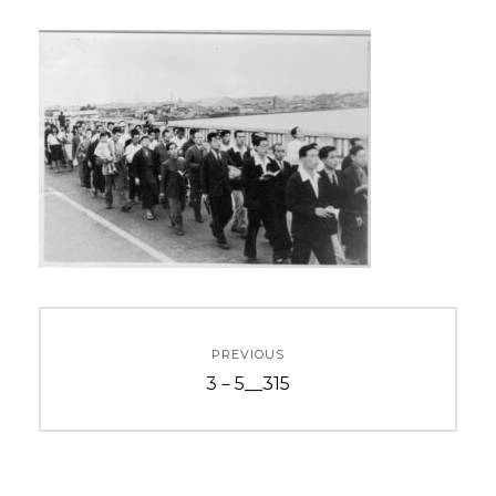
投
PREVIOUS
稿
Previous
3－5__315
ナ
post:
ビ