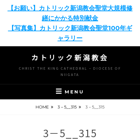
【お願い】カトリック新潟教会聖堂大規模修
繕にかかる特別献金
【写真集】カトリック新潟教会聖堂100年ギ
ャラリー
Skip
カトリック新潟教会
to
content
CHRIST THE KING CATHEDRAL – DIOCESE OF
NIIGATA
MENU
HOME
3－5__315
3－5__315
3－5__315