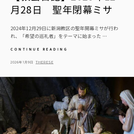
月28日 聖年閉幕ミサ
2024年12月29日に新潟教区の聖年開幕ミサが行わ
れ、「希望の巡礼者」をテーマに始まった …
【教
CONTINUE READING
会
日
POSTED
BY
2026年1月9日
THERESE
記】
ON
2025
年
12
月
28
日
聖
年
閉
幕
ミ