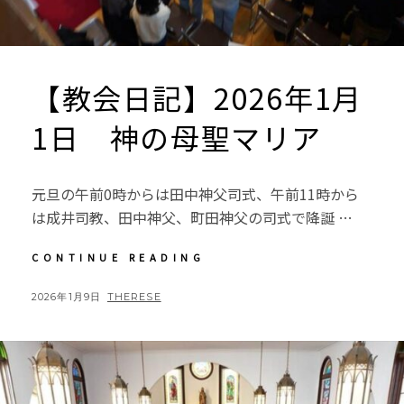
【教会日記】2026年1月
1日 神の母聖マリア
元旦の午前0時からは田中神父司式、午前11時から
は成井司教、田中神父、町田神父の司式で降誕 …
【教
CONTINUE READING
会
日
POSTED
BY
2026年1月9日
THERESE
記】
ON
2026
年
1
月
1