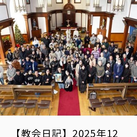
日
神
の
母
聖
マ
リ
ア
【教会日記】2025年12