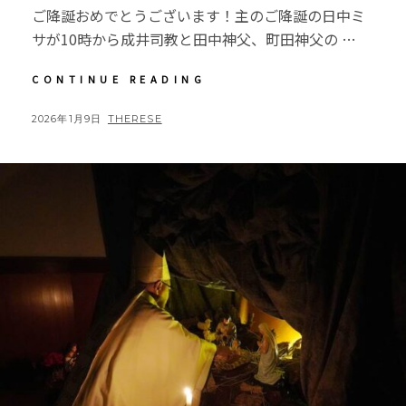
ご降誕おめでとうございます！主のご降誕の日中ミ
サが10時から成井司教と田中神父、町田神父の …
【教
CONTINUE READING
会
日
POSTED
BY
2026年1月9日
THERESE
記】
ON
2025
年
12
月
25
日
主
の
降
誕
日
中
ミ
サ