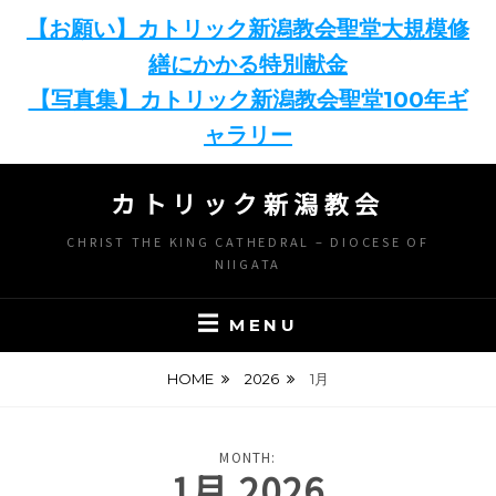
【お願い】カトリック新潟教会聖堂大規模修
繕にかかる特別献金
【写真集】カトリック新潟教会聖堂100年ギ
ャラリー
Skip
カトリック新潟教会
to
content
CHRIST THE KING CATHEDRAL – DIOCESE OF
NIIGATA
MENU
HOME
2026
1月
MONTH:
1月 2026