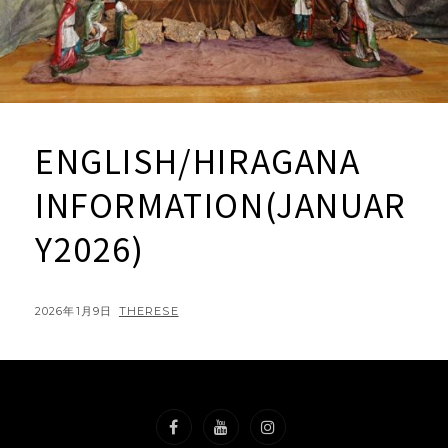
ENGLISH/HIRAGANA
INFORMATION(JANUAR
Y2026)
POSTED
BY
2026年1月9日
THERESE
ON