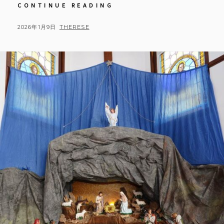
【教
CONTINUE READING
会
日
POSTED
BY
2026年1月9日
THERESE
記】
ON
2025
年
12
月
24
日
主
の
降
誕
夜
半
ミ
サ