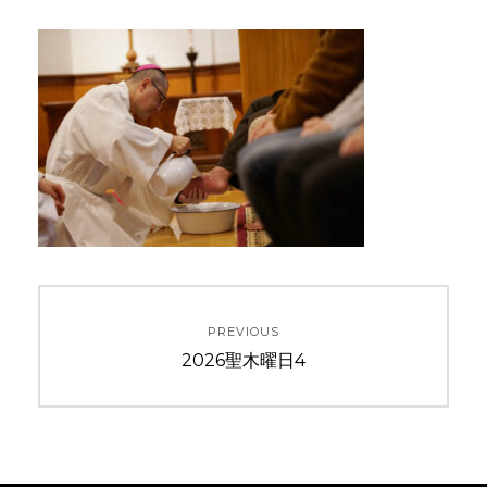
投
PREVIOUS
稿
Previous
2026聖木曜日4
ナ
post:
ビ