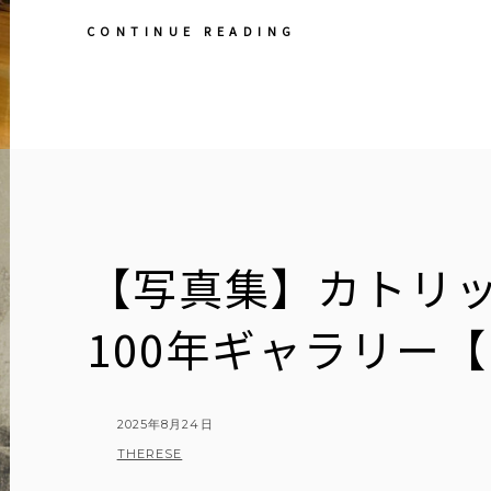
【教
CONTINUE READING
会
日
記】
2025
年
8
月
15
日
聖
【写真集】カトリ
母
マ
リ
100年ギャラリー
ア
の
被
昇
POSTED
天
2025年8月24日
ミ
ON
BY
THERESE
サ