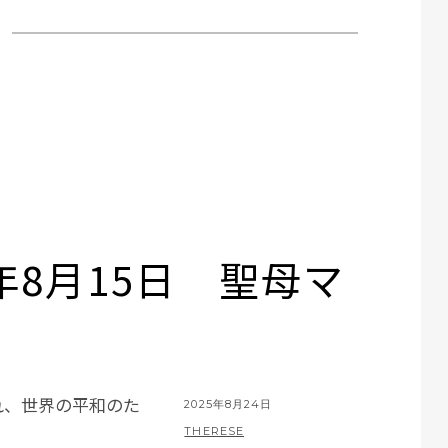
年8月15日 聖母マ
れ、世界の平和のた
POSTED
2025年8月24日
ON
BY
THERESE