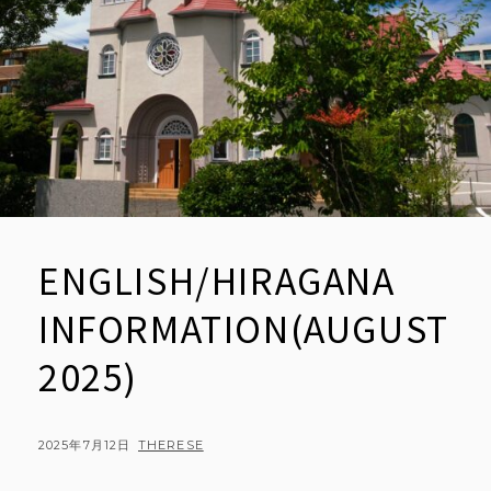
ENGLISH/HIRAGANA
INFORMATION(AUGUST
2025)
POSTED
BY
2025年7月12日
THERESE
ON