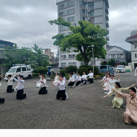
6
月
8
日
聖
霊
降
臨
の
主
日
（祭
日）