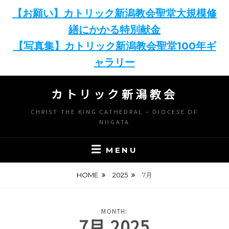
【お願い】カトリック新潟教会聖堂大規模修
繕にかかる特別献金
【写真集】カトリック新潟教会聖堂100年ギ
ャラリー
Skip
カトリック新潟教会
to
content
CHRIST THE KING CATHEDRAL – DIOCESE OF
NIIGATA
MENU
HOME
2025
7月
MONTH:
7月 2025