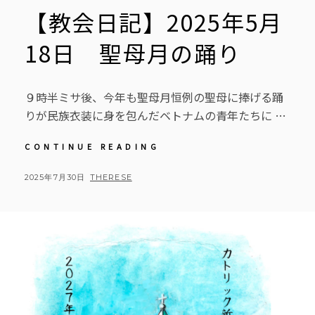
【教会日記】2025年5月
18日 聖母月の踊り
９時半ミサ後、今年も聖母月恒例の聖母に捧げる踊
りが民族衣装に身を包んだベトナムの青年たちに …
【教
CONTINUE READING
会
日
POSTED
BY
2025年7月30日
THERESE
記】
ON
2025
年
5
月
18
日
聖
母
月