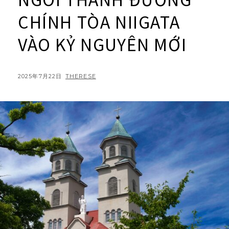
CHÍNH TÒA NIIGATA
VÀO KỶ NGUYÊN MỚI
POSTED
BY
2025年7月22日
THERESE
ON