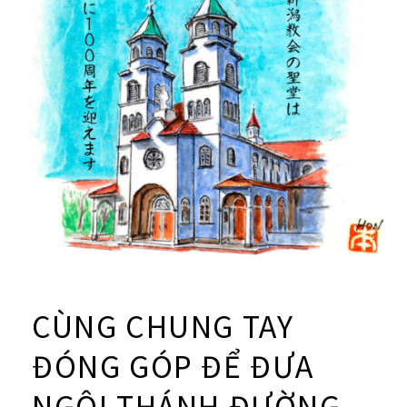
の
踊
り
CÙNG CHUNG TAY
ĐÓNG GÓP ĐỂ ĐƯA
NGÔI THÁNH ĐƯỜNG