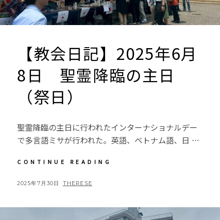
【教会日記】2025年6月
8日 聖霊降臨の主日
（祭日）
聖霊降臨の主日に行われたインターナショナルデー
で多言語ミサが行われた。英語、ベトナム語、日 …
【教
CONTINUE READING
会
日
POSTED
BY
2025年7月30日
THERESE
記】
ON
2025
年