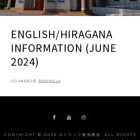
ENGLISH/HIRAGANA
INFORMATION (JUNE
2024)
POSTED
BY
2024年6月2日
RAPHAELA
ON
Facebook
YouTube
Instagram
COPYRIGHT © 2026
カトリック新潟教会
. ALL RIGHTS