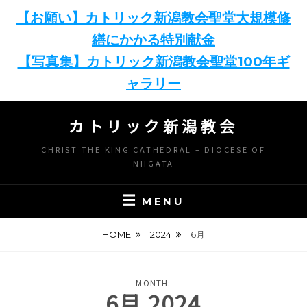
【お願い】カトリック新潟教会聖堂大規模修
繕にかかる特別献金
【写真集】カトリック新潟教会聖堂100年ギ
ャラリー
Skip
カトリック新潟教会
to
content
CHRIST THE KING CATHEDRAL – DIOCESE OF
NIIGATA
MENU
HOME
2024
6月
MONTH:
6月 2024