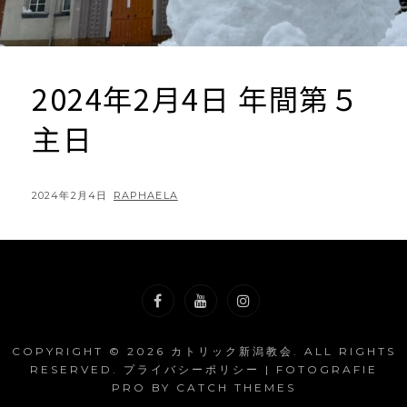
2024年2月4日 年間第５
主日
POSTED
BY
2024年2月4日
RAPHAELA
ON
Facebook
YouTube
Instagram
COPYRIGHT © 2026
カトリック新潟教会
. ALL RIGHTS
RESERVED.
プライバシーポリシー
| FOTOGRAFIE
PRO BY
CATCH THEMES