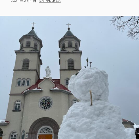
POSTED
BY
2024年2月4日
RAPHAELA
ON