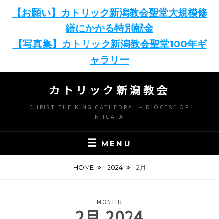
【お願い】カトリック新潟教会聖堂大規模修
繕にかかる特別献金
【写真集】カトリック新潟教会聖堂100年ギ
ャラリー
Skip
カトリック新潟教会
to
content
CHRIST THE KING CATHEDRAL – DIOCESE OF
NIIGATA
MENU
HOME
2024
2月
MONTH:
2月 2024