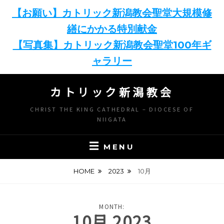
【お願い】カトリック新潟教会聖堂大規模修
繕にかかる特別献金
【写真集】カトリック新潟教会聖堂100年ギ
ャラリー
Skip
カトリック新潟教会
to
content
CHRIST THE KING CATHEDRAL – DIOCESE OF
NIIGATA
MENU
HOME
2023
10月
MONTH:
10月 2023