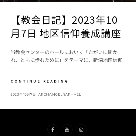
【教会日記】2023年10
月7日 地区信仰養成講座
当教会センターのホールにおいて「たがいに開か
れ、ともに歩むために」をテーマに、新潟地区信仰
…
【教
CONTINUE READING
会
日
POSTED
BY
2023年10月7日
ARCHANGELRAPHAEL
記】
ON
2023
年
10
月
7
日