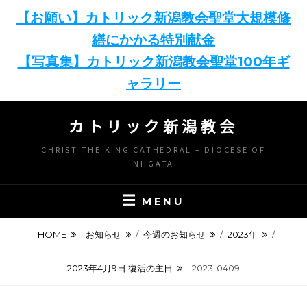
【お願い】カトリック新潟教会聖堂大規模修
繕にかかる特別献金
【写真集】カトリック新潟教会聖堂100年ギ
ャラリー
Skip
カトリック新潟教会
to
content
CHRIST THE KING CATHEDRAL – DIOCESE OF
NIIGATA
MENU
HOME
お知らせ
/
今週のお知らせ
/
2023年
/
2023年4月9日 復活の主日
2023-0409