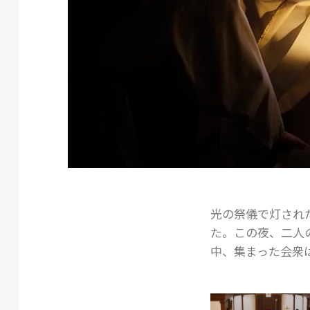
光の祭儀で灯され
た。この夜、二人
中、集まった会衆