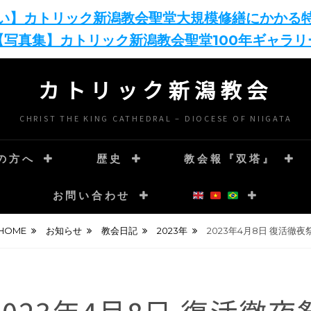
い】カトリック新潟教会聖堂大規模修繕にかかる
【写真集】カトリック新潟教会聖堂100年ギャラリ
カトリック新潟教会
CHRIST THE KING CATHEDRAL – DIOCESE OF NIIGATA
の方へ
歴史
教会報『双塔』
お問い合わせ
HOME
お知らせ
教会日記
2023年
2023年4月8日 復活徹夜