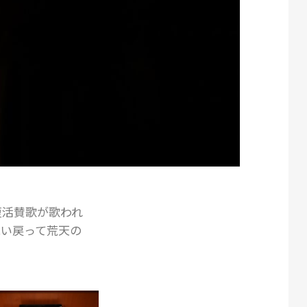
復活賛歌が歌われ
舞い戻って荒天
の