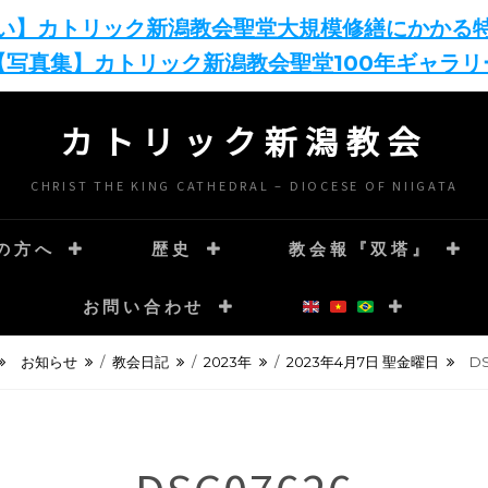
い】カトリック新潟教会聖堂大規模修繕にかかる
【写真集】カトリック新潟教会聖堂100年ギャラリ
カトリック新潟教会
CHRIST THE KING CATHEDRAL – DIOCESE OF NIIGATA
の方へ
歴史
教会報『双塔』
お問い合わせ
お知らせ
/
教会日記
/
2023年
/
2023年4月7日 聖金曜日
DS