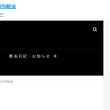
特別献金
ー
SEAR
教会日記・お知らせ
C07626