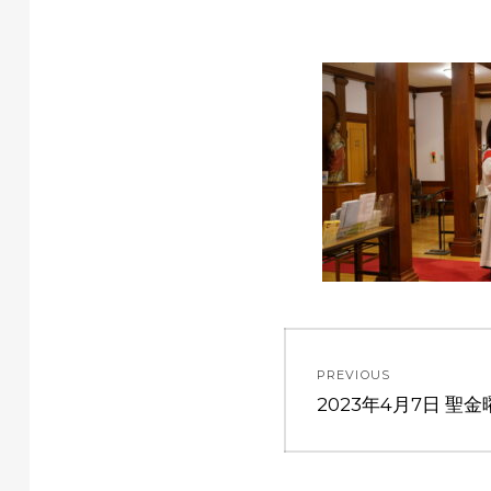
投
PREVIOUS
稿
Previous
2023年4月7日 聖金
post:
ナ