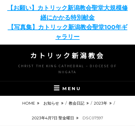
【お願い】カトリック新潟教会聖堂大規模修
繕にかかる特別献金
【写真集】カトリック新潟教会聖堂100年ギ
ャラリー
Skip
カトリック新潟教会
to
content
CHRIST THE KING CATHEDRAL – DIOCESE OF
NIIGATA
MENU
HOME
お知らせ
/
教会日記
/
2023年
/
2023年4月7日 聖金曜日
DSC07597