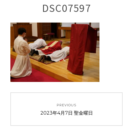
DSC07597
投
PREVIOUS
稿
Previous
2023年4月7日 聖金曜日
ナ
post: