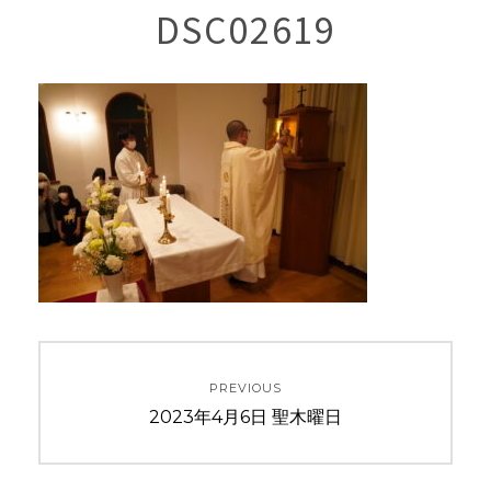
DSC02619
投
PREVIOUS
稿
Previous
2023年4月6日 聖木曜日
ナ
post: