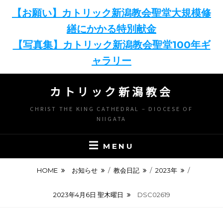
【お願い】カトリック新潟教会聖堂大規模修
繕にかかる特別献金
【写真集】カトリック新潟教会聖堂100年ギ
ャラリー
Skip
カトリック新潟教会
to
content
CHRIST THE KING CATHEDRAL – DIOCESE OF
NIIGATA
MENU
HOME
お知らせ
/
教会日記
/
2023年
/
2023年4月6日 聖木曜日
DSC02619