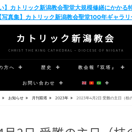
い】カトリック新潟教会聖堂大規模修繕にかかる
【写真集】カトリック新潟教会聖堂100年ギャラリ
カトリック新潟教会
CHRIST THE KING CATHEDRAL – DIOCESE OF NIIGATA
の方へ
歴史
教会報『双塔』
お問い合わせ
お知らせ
月刊双塔
2023年
2023年4月2日 受難の主日（枝