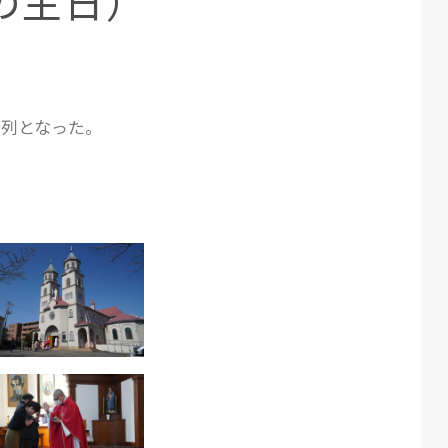
枝の主日）
行
列となった。