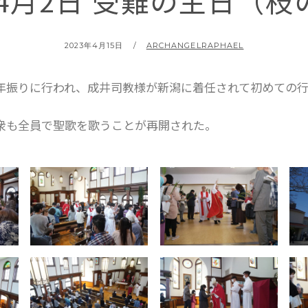
年4月2日 受難の主日（
2023年4月15日
ARCHANGELRAPHAEL
年振りに行われ、成井司教様が新潟に着任されて初めての
衆も全員で聖歌を歌うことが再開された。