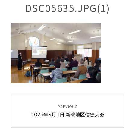
DSC05635.JPG(1)
投
PREVIOUS
稿
Previous
2023年3月11日 新潟地区信徒大会
ナ
post: