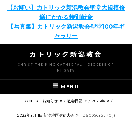
【お願い】カトリック新潟教会聖堂大規模修
繕にかかる特別献金
【写真集】カトリック新潟教会聖堂100年ギ
ャラリー
Skip
カトリック新潟教会
to
content
CHRIST THE KING CATHEDRAL – DIOCESE OF
NIIGATA
MENU
HOME
お知らせ
/
教会日記
/
2023年
/
2023年3月11日 新潟地区信徒大会
DSC05635.JPG(1)