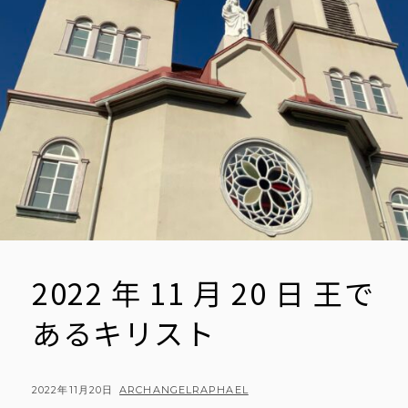
2022 年 11 月 20 日 王で
あるキリスト
POSTED
BY
2022年11月20日
ARCHANGELRAPHAEL