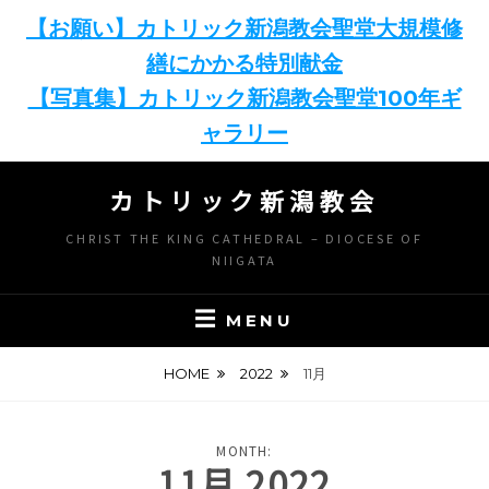
【お願い】カトリック新潟教会聖堂大規模修
繕にかかる特別献金
【写真集】カトリック新潟教会聖堂100年ギ
ャラリー
Skip
カトリック新潟教会
to
content
CHRIST THE KING CATHEDRAL – DIOCESE OF
NIIGATA
MENU
HOME
2022
11月
MONTH:
11月 2022