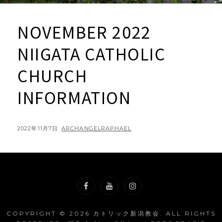
NOVEMBER 2022
NIIGATA CATHOLIC
CHURCH
INFORMATION
POSTED
BY
2022年11月7日
ARCHANGELRAPHAEL
ON
Facebook
YouTube
Instagram
COPYRIGHT © 2026
カトリック新潟教会
. ALL RIGHTS