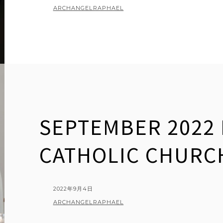
ON
BY
ARCHANGELRAPHAEL
SEPTEMBER 2022 
CATHOLIC CHURC
POSTED
2022年9月4日
ON
BY
ARCHANGELRAPHAEL