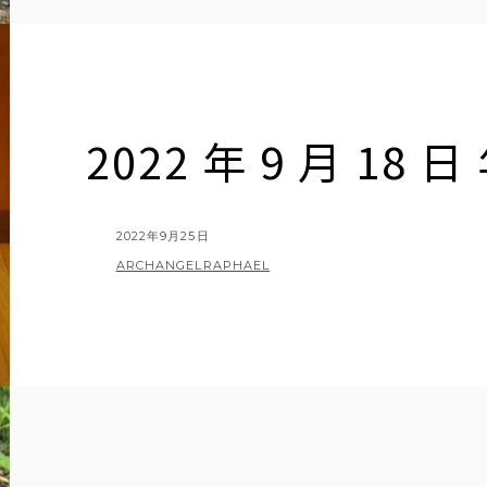
2022 年 9 月 18 日
POSTED
2022年9月25日
ON
BY
ARCHANGELRAPHAEL