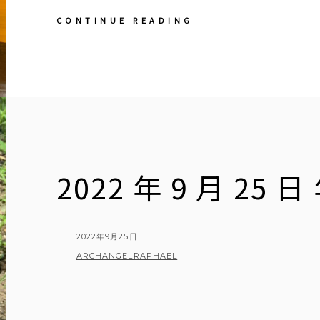
【教
CONTINUE READING
会
日
記】
『美
の
壺』
で
オ
ル
ガ
2022 年 9 月 25 
ン
が
紹
介
さ
POSTED
2022年9月25日
れ
ON
BY
ARCHANGELRAPHAEL
ま
す