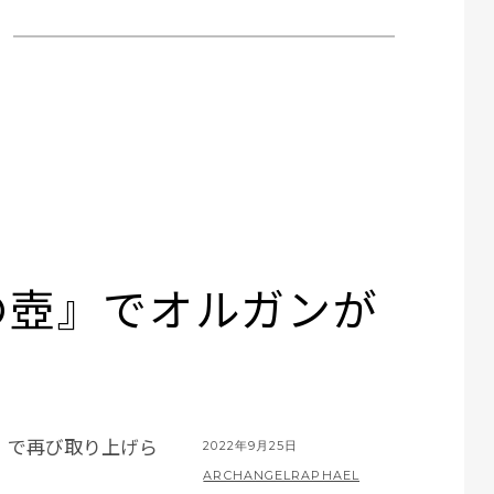
の壺』でオルガンが
』で再び取り上げら
POSTED
2022年9月25日
ON
BY
ARCHANGELRAPHAEL