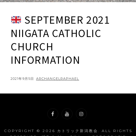
SEPTEMBER 2021
NIIGATA CATHOLIC
CHURCH
INFORMATION
POSTED
BY
2021年9月5日
ARCHANGELRAPHAEL
ON
Facebook
YouTube
Instagram
COPYRIGHT © 2026
カトリック新潟教会
. ALL RIGHTS