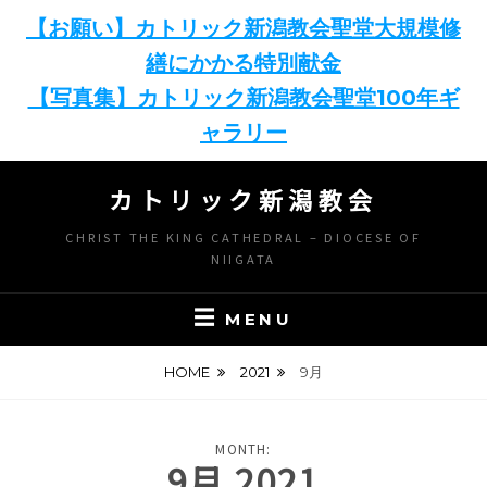
【お願い】カトリック新潟教会聖堂大規模修
繕にかかる特別献金
【写真集】カトリック新潟教会聖堂100年ギ
ャラリー
Skip
カトリック新潟教会
to
content
CHRIST THE KING CATHEDRAL – DIOCESE OF
NIIGATA
MENU
HOME
2021
9月
MONTH:
9月 2021