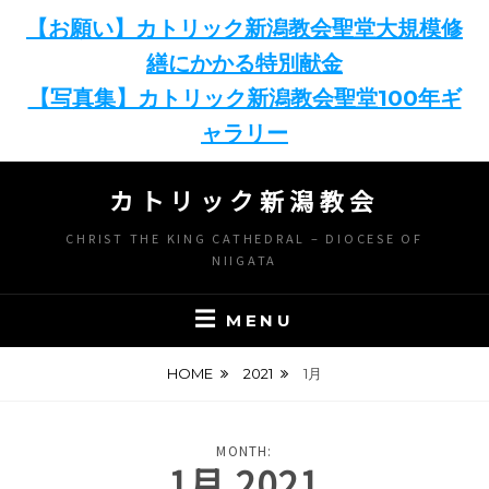
【お願い】カトリック新潟教会聖堂大規模修
繕にかかる特別献金
【写真集】カトリック新潟教会聖堂100年ギ
ャラリー
Skip
カトリック新潟教会
to
content
CHRIST THE KING CATHEDRAL – DIOCESE OF
NIIGATA
MENU
HOME
2021
1月
MONTH:
1月 2021