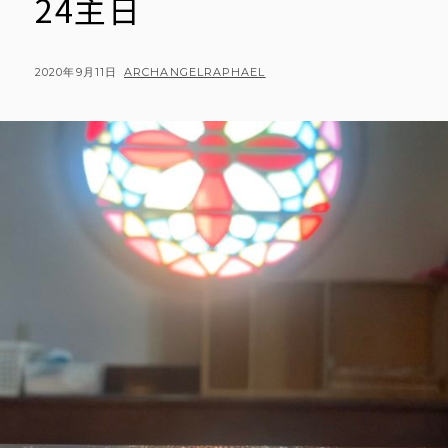
24主日
POSTED
BY
2020年9月11日
ARCHANGELRAPHAEL
ON