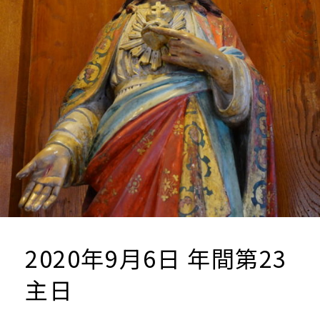
信
の
お
知
ら
せ
2020年9月6日 年間第23
主日