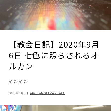
【教会日記】2020年9月
6日 七色に照らされるオ
ルガン
前 次 前 次
POSTED
BY
2020年9月6日
ARCHANGELRAPHAEL
ON