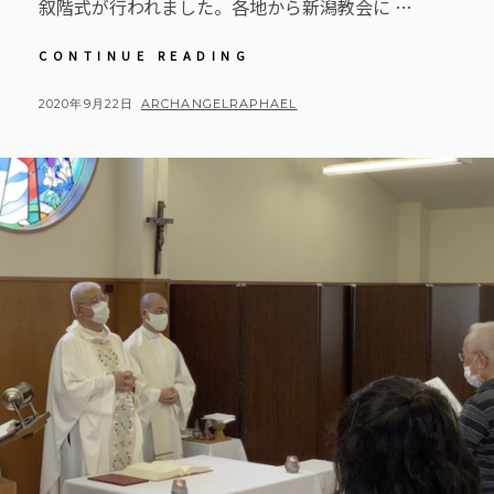
叙階式が行われました。各地から新潟教会に …
【教
CONTINUE READING
会
日
POSTED
BY
2020年9月22日
ARCHANGELRAPHAEL
記】
ON
2020
年
9
月
22
日
成
井
司
教
様
叙
階
式