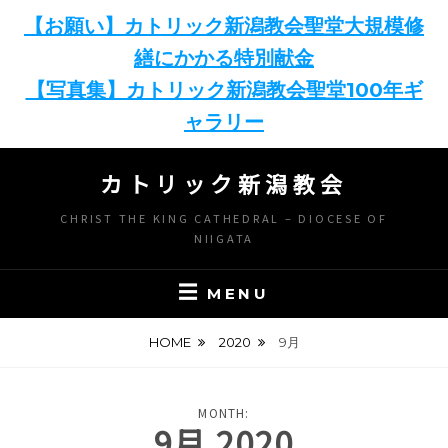
【お願い】カトリック新潟教会聖堂大規模修
繕にかかる特別献金
【写真集】カトリック新潟教会聖堂100年ギ
ャラリー
Skip
カトリック新潟教会
to
content
CHRIST THE KING CATHEDRAL – DIOCESE OF
NIIGATA
MENU
HOME
2020
9月
MONTH:
9月 2020