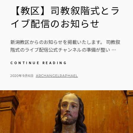
【教区】司教叙階式とラ
イブ配信のお知らせ
新潟教区からのお知らせを掲載いたします。 司教叙
階式のライブ配信公式チャンネルの準備が整い …
【教
CONTINUE READING
区】
司
POSTED
BY
2020年9月6日
ARCHANGELRAPHAEL
教
ON
叙
階
式
と
ラ
イ
ブ
配