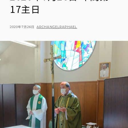
17主日
POSTED
BY
2020年7月26日
ARCHANGELRAPHAEL
ON