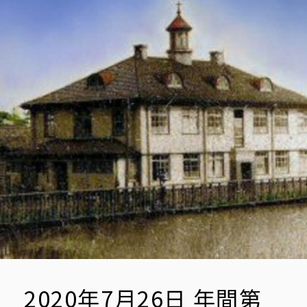
ム
人
信
徒
の
た
め
の
ミ
サ
2020年7月26日 年間第