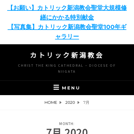
【お願い】カトリック新潟教会聖堂大規模修
繕にかかる特別献金
【写真集】カトリック新潟教会聖堂100年ギ
ャラリー
Skip
カトリック新潟教会
to
content
CHRIST THE KING CATHEDRAL – DIOCESE OF
NIIGATA
MENU
HOME
2020
7月
MONTH:
7月 2020