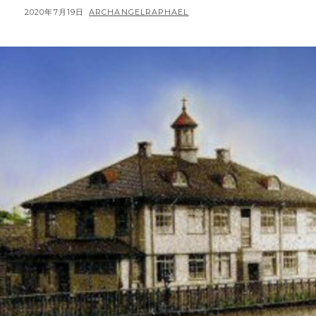
日
POSTED
BY
2020年7月19日
ARCHANGELRAPHAEL
記】
ON
2020
年
7
月
19
日
成
井
被
選
司
教
様
が
御
ミ
サ
に…