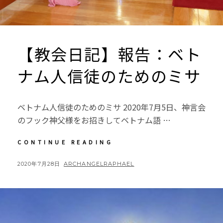
【教会日記】報告：ベト
ナム人信徒のためのミサ
ベトナム人信徒のためのミサ 2020年7月5日、神言会
のフック神父様をお招きしてベトナム語 …
【教
CONTINUE READING
会
日
POSTED
BY
2020年7月28日
ARCHANGELRAPHAEL
記】
ON
報
告：
ベ
ト
ナ