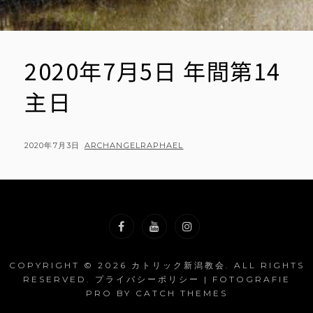
2020年7月5日 年間第14
主日
POSTED
BY
2020年7月3日
ARCHANGELRAPHAEL
ON
Facebook
YouTube
Instagram
COPYRIGHT © 2026
カトリック新潟教会
. ALL RIGHTS
RESERVED.
プライバシーポリシー
| FOTOGRAFIE
PRO BY
CATCH THEMES