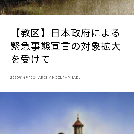
【教区】日本政府による
緊急事態宣言の対象拡大
を受けて
POSTED
BY
2020年4月18日
ARCHANGELRAPHAEL
ON