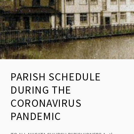
う
今
後
の
新
潟
教
会
の
対
応
に
PARISH SCHEDULE
つ
い
DURING THE
て
CORONAVIRUS
PANDEMIC