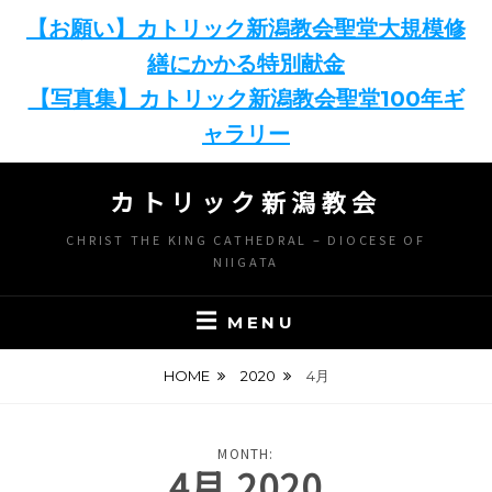
【お願い】カトリック新潟教会聖堂大規模修
繕にかかる特別献金
【写真集】カトリック新潟教会聖堂100年ギ
ャラリー
Skip
カトリック新潟教会
to
content
CHRIST THE KING CATHEDRAL – DIOCESE OF
NIIGATA
MENU
HOME
2020
4月
MONTH:
4月 2020