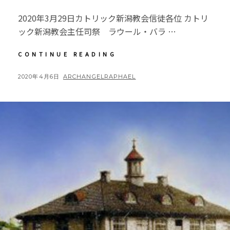
2020年3月29日カトリック新潟教会信徒各位 カトリ
ック新潟教会主任司祭 ラウール・バラ …
【新
CONTINUE READING
潟
教
POSTED
BY
2020年4月6日
ARCHANGELRAPHAEL
会】
ON
新
型
コ
ロ
ナ
ウ
ィ
ル
ス
感
染
症
に
伴