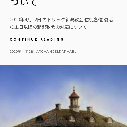
ついて
2020年4月12日 カトリック新潟教会 信徒各位 復活
の主日以降の新潟教会の対応について …
【新
CONTINUE READING
潟
教
POSTED
BY
2020年4月12日
ARCHANGELRAPHAEL
会】
ON
復
活
の
主
日
以
降
の
新
潟
教
会