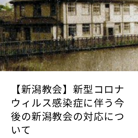
の
対
応
に
つ
い
て
【新潟教会】新型コロナ
ウィルス感染症に伴う今
後の新潟教会の対応につ
いて