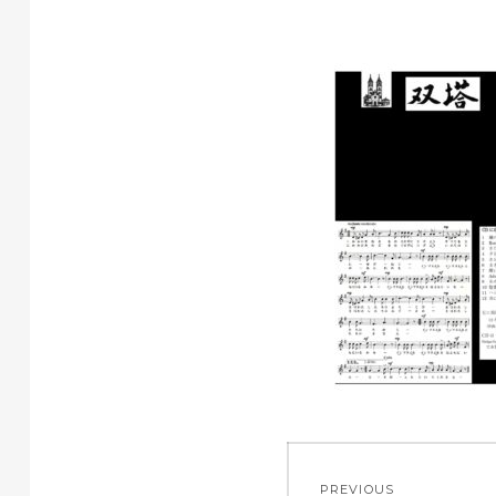
投
PREVIOUS