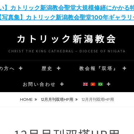
い】カトリック新潟教会聖堂大規模修繕にかかる
【写真集】カトリック新潟教会聖堂100年ギャラリ
カトリック新潟教会
CHRIST THE KING CATHEDRAL – DIOCESE OF NIIGATA
の方へ
歴史
教会報『双塔』
お問い合わせ
HOME
12月月刊双塔HP用
12月月刊双塔HP用