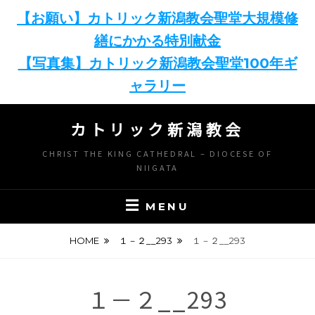
【お願い】カトリック新潟教会聖堂大規模修
繕にかかる特別献金
【写真集】カトリック新潟教会聖堂100年ギ
ャラリー
Skip
カトリック新潟教会
to
content
CHRIST THE KING CATHEDRAL – DIOCESE OF
NIIGATA
MENU
HOME
１－２__293
１－２__293
１－２__293