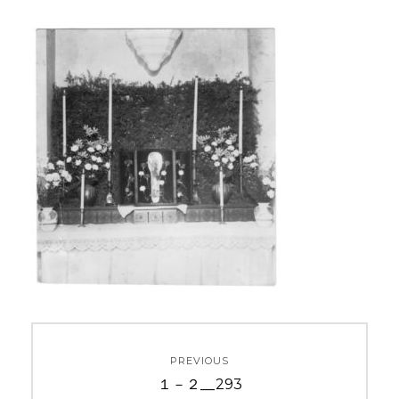
投
PREVIOUS
稿
Previous
１－２__293